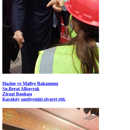
Hazine ve Maliye Bakanımız
Sn.Berat Albayrak
Ziraat Bankası
Karaköy şantiyemizi ziyaret etti.