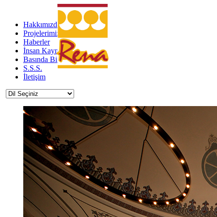
Hakkımızda
Projelerimiz
Haberler
İnsan Kaynakları
Basında Biz
S.S.S.
İletişim