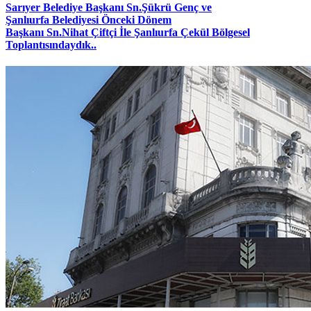
Sarıyer Belediye Başkanı Sn.Şükrü Genç ve
Şanlıurfa Belediyesi Önceki Dönem
Başkanı Sn.Nihat Çiftçi İle Şanlıurfa Çekül Bölgesel
Toplantısındaydık..